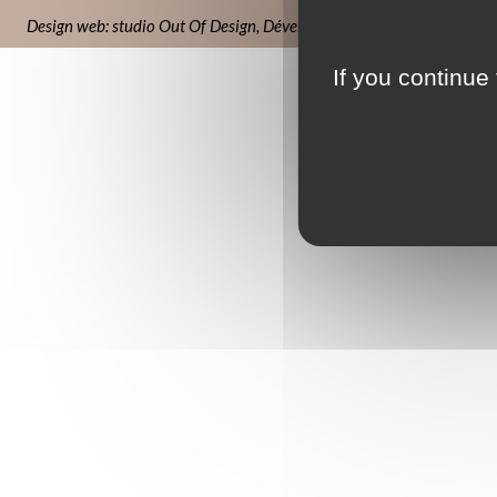
Design web: studio Out Of Design
,
Développement Web: SWAT
If you continue 