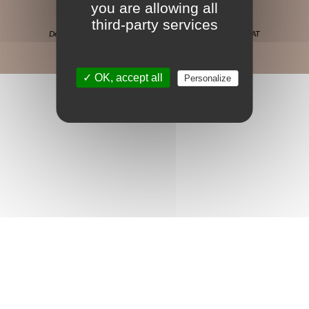
you are allowing all
third-party services
Design web: studio Out Of Design
,
Développement Web: SWAT
Mentions légales
–
Gestion des cookies
✓ OK, accept all
Personalize