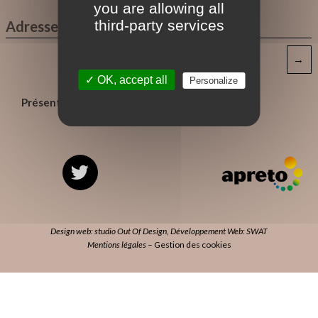
you are allowing all
third-party services
→
✓ OK, accept all
Personalize
Présents pour vous
Design web: studio Out Of Design
,
Développement Web: SWAT
Mentions légales
–
Gestion des cookies