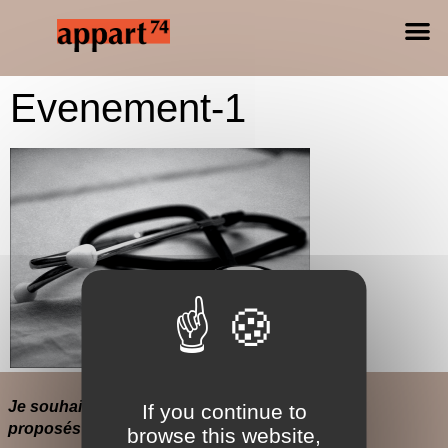
Evenement-1
Je souhaite recevoir par e-mail les évènements
If you continue to
proposés par l’Appart74.
browse this website,