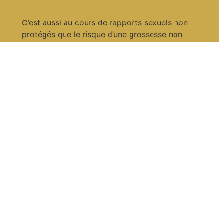
C’est aussi au cours de rapports sexuels non
protégés que le risque d’une grossesse non
désirée est considérable.
Même si la recherche scientifique fait des
progrès et découvre vaccins et traitements, il
reste très important de se protéger pour rester
en bonne santé. Prenez soin de vous!
Pratiques & Risques liés
Rapport vaginal avec préservatif: