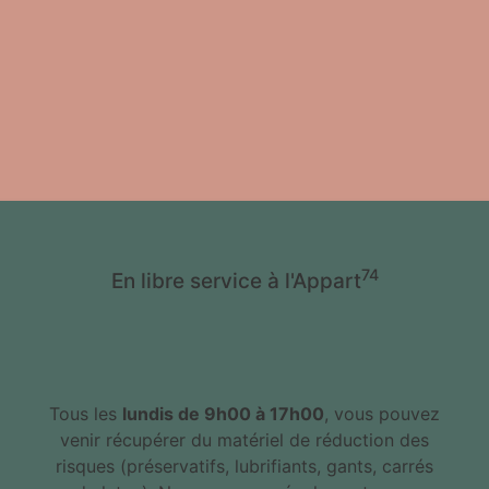
74
En libre service à l'Appart
Tous les
lundis de 9h00 à 17h00
, vous pouvez
venir récupérer du matériel de réduction des
risques (préservatifs, lubrifiants, gants, carrés