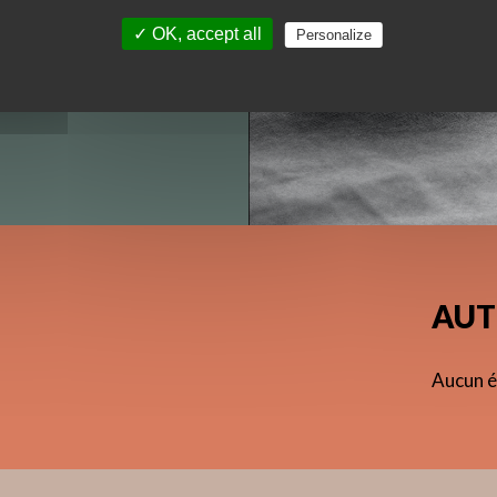
0 !
✓ OK, accept all
Personalize
AUT
Aucun é