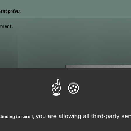
ent prévu.
ement.
ÉES
enevois
urs et travailleuses
you are allowing all third-party se
tinuing to scroll,
 à Saint Julien tous