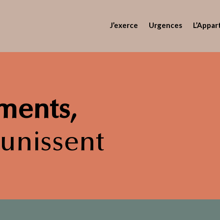
J’exerce
Urgences
L’Appar
ments,
éunissent