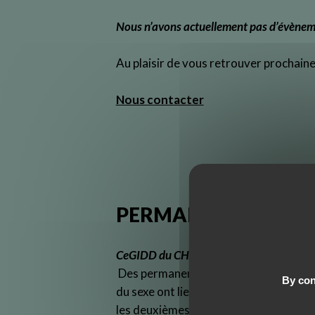
Nous n’avons actuellement pas d’évènem
Au plaisir de vous retrouver prochain
Nous contacter
PERMANENCES DÉDI
CeGIDD du CHANGE à Saint-Julien-en-G
Des permanences dédiées aux travaille
By con
du sexe ont lieu au CeGIDD du CHANGE
les deuxièmes MERCREDIS du mois.