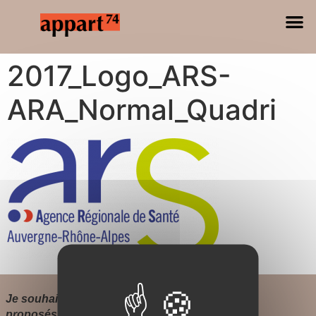
2017_Logo_ARS-
ARA_Normal_Quadri
Je souhaite recevoir par e-mail les évènements
proposés par l’Appart74.