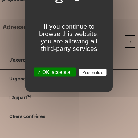
If you continue to
browse this website,
you are allowing all
→
third-party services
J’exerce
✓ OK, accept all
Personalize
Urgences
L’Appart⁷⁴
Chers confrères