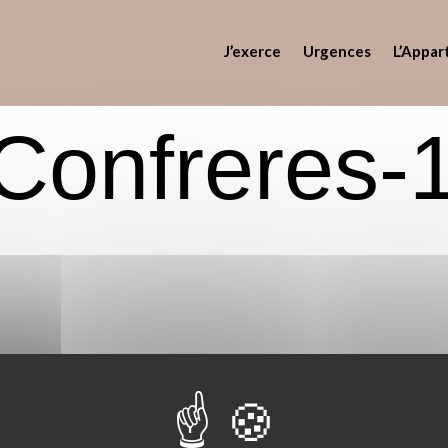
J’exerce
Urgences
L’Appar
Confreres-