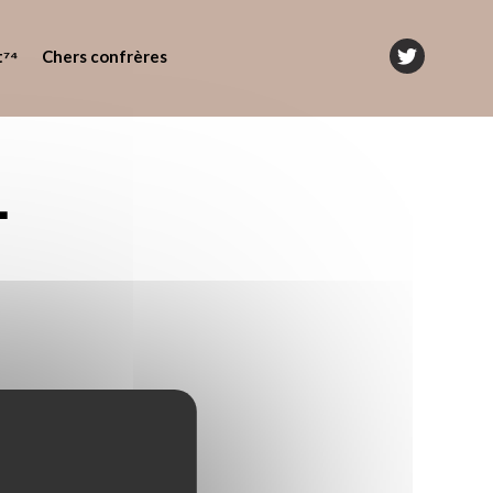
t⁷⁴
Chers confrères
1