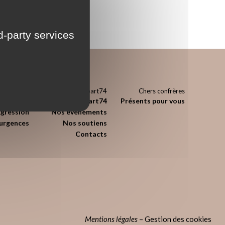
rd-party services
Urgences
L’Appart74
Chers confrères
édicales
l’Appart74
Présents pour vous
Agression
Nos évènements
’urgences
Nos soutiens
Contacts
Mentions légales
–
Gestion des cookies