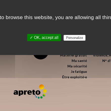
to browse this website, you are allowing all thi
✓ OK, accept all
Personalize
J’exerce
Mes droits
Urgences M
Matériel gratuit
Violence, 
Ma santé
N° d
Ma sécurité
Je fatigue
Être exploité·e