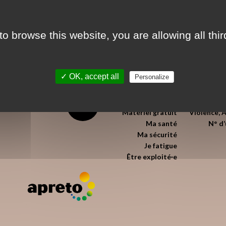
to browse this website, you are allowing all thi
✓ OK, accept all
Personalize
J’exerce
Mes droits
Urgences M
Matériel gratuit
Violence, 
Ma santé
N° d
Ma sécurité
Je fatigue
Être exploité·e