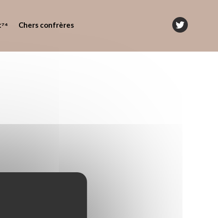
t⁷⁴
Chers confrères