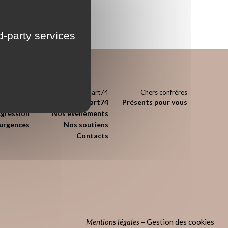
rd-party services
Urgences
L’Appart74
Chers confrères
édicales
l’Appart74
Présents pour vous
Agression
Nos évènements
’urgences
Nos soutiens
Contacts
Mentions légales
–
Gestion des cookies